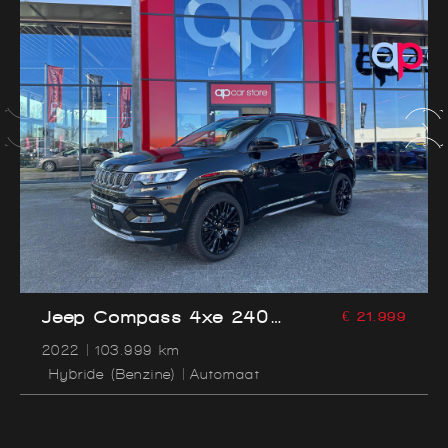
Jeep Compass 4xe 240
€ 21.999
Plug-in Hybrid Electric S |
2022
103.999 km
Camera | Leder |
Hybride (Benzine)
Automaat
Stoelverwarming