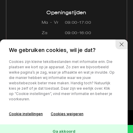
Openingstijden
Ma - Vr
09:00-17:00
Za
09:00-16:00
Zo
Gesloten
We gebruiken cookies, wil je dat?
Navigatie
Cookies zijn kleine tekstbestanden met informatie erin. Die
Aanbod
Diensten
Over ons
plaatsen we kort op je apparaat. Zo zien we bijvoorbeeld
welke pagina’s je zag, waar je afhaakte en wat je invulde. Op
Contact
Verkocht
die manier hebben wij informatie waar we jouw
websitebezoek beter mee maken. Handig toch? Natuurlijk
kies je zelf of je dat toestaat. Daar zijn we eerlijk over. Klik
Privacy policy
op “Cookie instellingen”, vind meer informatie en beheer je
voorkeuren.
Cookie instellingen
Cookies weigeren
Ga akkoord