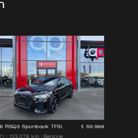
n
di RSQ3 Sportback TFSI
€ 53.999
norama / Led / Lane
21
133.079 km
Benzine