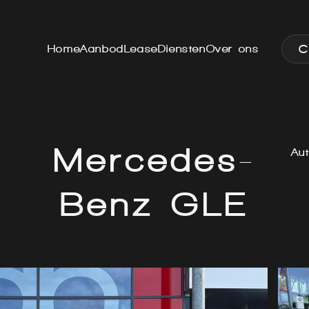
C
Home
Aanbod
Lease
Diensten
Over ons
Mercedes-
Aut
Benz GLE