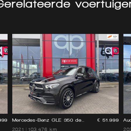
Gerelateerde voertuige
999
Mercedes-Benz GLE 350 de
€ 51.999
Au
4MATIC | Panorama |
Pa
2021
103.476 km
20