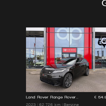
Land Rover Range Rover
€ 54.
Velar 2.0 P250 AWD
2023
62.726 km
Benzine