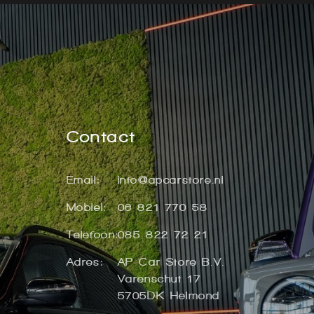
Contact
Email:
info@apcarstore.nl
Mobiel:
06 821 770 58
Telefoon:
085 822 72 21
Adres:
AP Car Store B.V.
Varenschut 17
5705DK Helmond