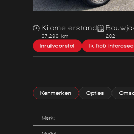
Kilometerstand
Bouwja
37.298 km
2021
Inruilvoorstel
Ik heb interesse
Kenmerken
Opties
Omsch
Merk:
Model: