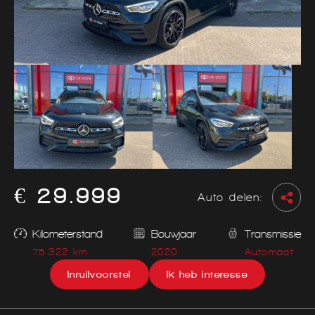
€ 29.999
Auto delen:
Kilometerstand
Bouwjaar
Transmissie
75.322 km
2020
Automaat
Inruilvoorstel
Ik heb interesse