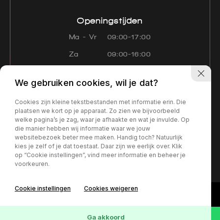
Openingstijden
Ma - Vr
09:00-17:00
Za
09:00-16:00
Zo
Gesloten
We gebruiken cookies, wil je dat?
Navigatie
Cookies zijn kleine tekstbestanden met informatie erin. Die
Aanbod
Diensten
Over ons
plaatsen we kort op je apparaat. Zo zien we bijvoorbeeld
welke pagina’s je zag, waar je afhaakte en wat je invulde. Op
Contact
Verkocht
die manier hebben wij informatie waar we jouw
websitebezoek beter mee maken. Handig toch? Natuurlijk
kies je zelf of je dat toestaat. Daar zijn we eerlijk over. Klik
Privacy policy
op “Cookie instellingen”, vind meer informatie en beheer je
voorkeuren.
Cookie instellingen
Cookies weigeren
Ga akkoord