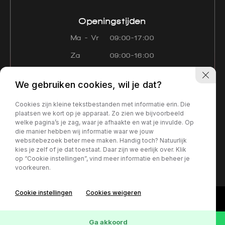
Openingstijden
Ma - Vr
09:00-17:00
Za
09:00-16:00
Zo
Gesloten
We gebruiken cookies, wil je dat?
Navigatie
Cookies zijn kleine tekstbestanden met informatie erin. Die
Aanbod
Diensten
Over ons
plaatsen we kort op je apparaat. Zo zien we bijvoorbeeld
welke pagina’s je zag, waar je afhaakte en wat je invulde. Op
Contact
Verkocht
die manier hebben wij informatie waar we jouw
websitebezoek beter mee maken. Handig toch? Natuurlijk
kies je zelf of je dat toestaat. Daar zijn we eerlijk over. Klik
Privacy policy
op “Cookie instellingen”, vind meer informatie en beheer je
voorkeuren.
Cookie instellingen
Cookies weigeren
Ga akkoord