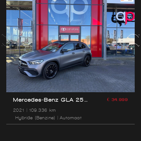
Mercedes-Benz GLA 250
€ 34.999
e Business Solution AMG
2021
109.336 km
Limited
Hybride (Benzine)
Automaat