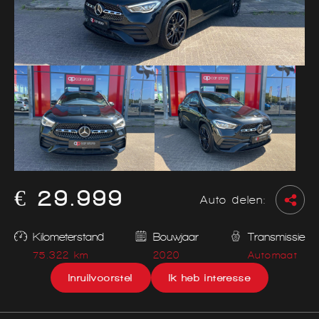
€ 29.999
Auto delen:
Kilometerstand
Bouwjaar
Transmissie
75.322 km
2020
Automaat
Inruilvoorstel
Ik heb interesse